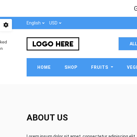
English
USD
AL
HOME
SHOP
FRUITS
VEG
ABOUT US
Lorem ipsum dolor sit amet, consectetur adipiscing elit