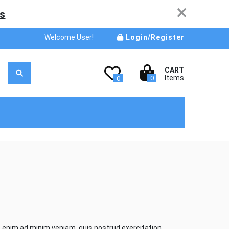
×
s
Welcome User!
Login/Register
CART
Items
0
0
t enim ad minim veniam, quis nostrud exercitation