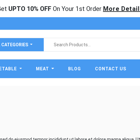
Get
UPTO 10% OFF
On Your 1st Order
More Detail
L CATEGORIES
ETABLE
MEAT
BLOG
CONTACT US
, sed do eiusmod tempor incididunt ut labore et dolore magna aliqua. U