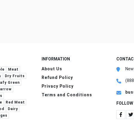
INFORMATION
CONTAC
About Us
New 
le
Meat
s
Dry Fruits
Refund Policy
(888
afy Green
Privacy Policy
arrow
bus
Terms and Conditions
es
e
Red Meat
FOLLOW
od
Dairy
ages