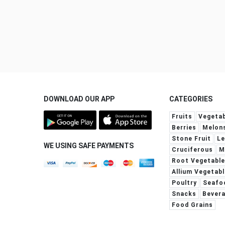
DOWNLOAD OUR APP
CATEGORIES
Fruits
Vegetab
Berries
Melon
Stone Fruit
Le
WE USING SAFE PAYMENTS
Cruciferous
M
Root Vegetabl
Allium Vegetabl
Poultry
Seafo
Snacks
Bever
Food Grains