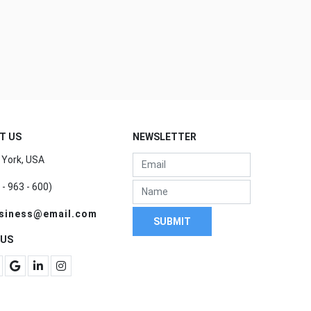
T US
NEWSLETTER
York, USA
 - 963 - 600)
siness@email.com
SUBMIT
 US