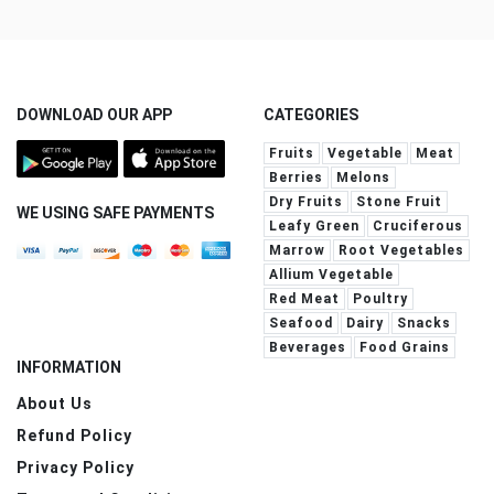
DOWNLOAD OUR APP
CATEGORIES
Fruits
Vegetable
Meat
Berries
Melons
Dry Fruits
Stone Fruit
WE USING SAFE PAYMENTS
Leafy Green
Cruciferous
Marrow
Root Vegetables
Allium Vegetable
Red Meat
Poultry
Seafood
Dairy
Snacks
Beverages
Food Grains
INFORMATION
About Us
Refund Policy
Privacy Policy